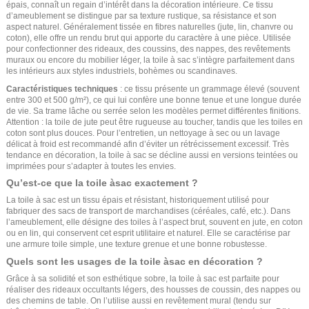
épais, connaît un regain d’intérêt dans la décoration intérieure. Ce tissu
d’ameublement se distingue par sa texture rustique, sa résistance et son
aspect naturel. Généralement tissée en fibres naturelles (jute, lin, chanvre ou
coton), elle offre un rendu brut qui apporte du caractère à une pièce. Utilisée
pour confectionner des rideaux, des coussins, des nappes, des revêtements
muraux ou encore du mobilier léger, la toile à sac s’intègre parfaitement dans
les intérieurs aux styles industriels, bohèmes ou scandinaves.
Caractéristiques techniques
: ce tissu présente un grammage élevé (souvent
entre 300 et 500 g/m²), ce qui lui confère une bonne tenue et une longue durée
de vie. Sa trame lâche ou serrée selon les modèles permet différentes finitions.
Attention : la toile de jute peut être rugueuse au toucher, tandis que les toiles en
coton sont plus douces. Pour l’entretien, un nettoyage à sec ou un lavage
délicat à froid est recommandé afin d’éviter un rétrécissement excessif. Très
tendance en décoration, la toile à sac se décline aussi en versions teintées ou
imprimées pour s’adapter à toutes les envies.
Qu’est-ce que la toile àsac exactement ?
La toile à sac est un tissu épais et résistant, historiquement utilisé pour
fabriquer des sacs de transport de marchandises (céréales, café, etc.). Dans
l’ameublement, elle désigne des toiles à l’aspect brut, souvent en jute, en coton
ou en lin, qui conservent cet esprit utilitaire et naturel. Elle se caractérise par
une armure toile simple, une texture grenue et une bonne robustesse.
Quels sont les usages de la toile àsac en décoration ?
Grâce à sa solidité et son esthétique sobre, la toile à sac est parfaite pour
réaliser des rideaux occultants légers, des housses de coussin, des nappes ou
des chemins de table. On l’utilise aussi en revêtement mural (tendu sur