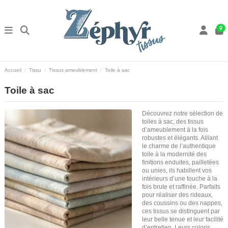
9
Accueil
Tissu
Tissus ameublement
Toile à sac
Toile à sac
Découvrez notre sélection de
toiles à sac, des tissus
d’ameublement à la fois
robustes et élégants. Alliant
le charme de l’authentique
toile à la modernité des
finitions enduites, pailletées
ou unies, ils habillent vos
intérieurs d’une touche à la
fois brute et raffinée. Parfaits
pour réaliser des rideaux,
des coussins ou des nappes,
ces tissus se distinguent par
leur belle tenue et leur facilité
d’entretien. Leurs coloris