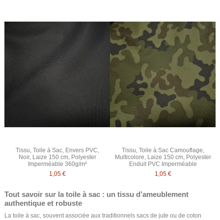
Tissu, Toile à Sac, Envers PVC,
Tissu, Toile à Sac Camouflage,
Noir, Laize 150 cm, Polyester
Multicolore, Laize 150 cm, Polyester
Imperméable 360g/m²
Enduit PVC Imperméable
1,05 €
1,05 €
Tout savoir sur la toile à sac : un tissu d’ameublement
authentique et robuste
La toile à sac, souvent associée aux traditionnels sacs de jute ou de coton