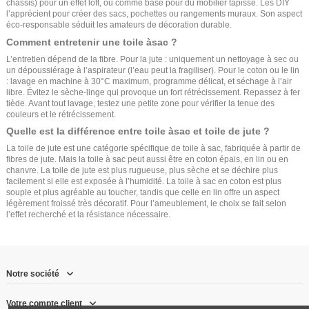
châssis) pour un effet loft, ou comme base pour du mobilier tapissé. Les DIY
l’apprécient pour créer des sacs, pochettes ou rangements muraux. Son aspect
éco-responsable séduit les amateurs de décoration durable.
Comment entretenir une toile àsac ?
L’entretien dépend de la fibre. Pour la jute : uniquement un nettoyage à sec ou
un dépoussiérage à l’aspirateur (l’eau peut la fragiliser). Pour le coton ou le lin
: lavage en machine à 30°C maximum, programme délicat, et séchage à l’air
libre. Évitez le sèche-linge qui provoque un fort rétrécissement. Repassez à fer
tiède. Avant tout lavage, testez une petite zone pour vérifier la tenue des
couleurs et le rétrécissement.
Quelle est la différence entre toile àsac et toile de jute ?
La toile de jute est une catégorie spécifique de toile à sac, fabriquée à partir de
fibres de jute. Mais la toile à sac peut aussi être en coton épais, en lin ou en
chanvre. La toile de jute est plus rugueuse, plus sèche et se déchire plus
facilement si elle est exposée à l’humidité. La toile à sac en coton est plus
souple et plus agréable au toucher, tandis que celle en lin offre un aspect
légèrement froissé très décoratif. Pour l’ameublement, le choix se fait selon
l’effet recherché et la résistance nécessaire.
Notre société
Votre compte client