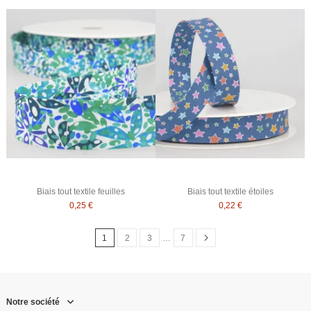
Biais tout textile feuilles
Biais tout textile étoiles
0,25 €
0,22 €
1
2
3
…
7
Notre société