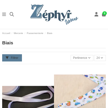
9
Accueil
Mercerie
Passementerie
Biais
Biais
Filtrer
Pertinence
24