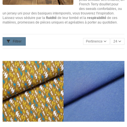
French Terry douillet pour
des sweats confortables, ou
un jersey uni pour des basiques intemporels, vous trouverez l'inspiration.
Laissez-vous séduire par la
fluidité
de leur tombé et la
respirabilité
de ces
matières, promesses de pièces uniques et agréables à porter au quotidien.
Filtrer
Pertinence
24