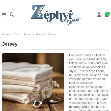
9
Accueil
Tissu
Tissus habillement
Jersey
Jersey
Découvrez notre collection
exclusive de
tissus Jersey
,
l'étoffe idéale pour toutes vos
créations alliant
confort et
style
. Chez Zephyr Tissus,
nous avons sélectionné pour
vous une gamme variée de
mailles douces et
extensibles, parfaites pour
confectionner des vêtements
qui épousent les formes avec
une élégance naturelle. Que
vous recherchiez un
jersey
de coton Oeko-Tex
pour la
peau délicate des enfants, un