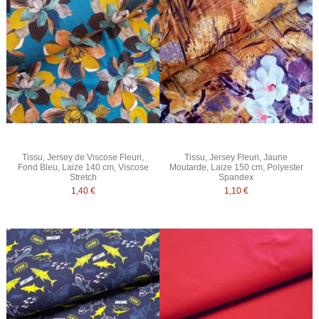
Tissu, Jersey de Viscose Fleuri,
Tissu, Jersey Fleuri, Jaune
Fond Bleu, Laize 140 cm, Viscose
Moutarde, Laize 150 cm, Polyester
Stretch
Spandex
1,40 €
1,10 €