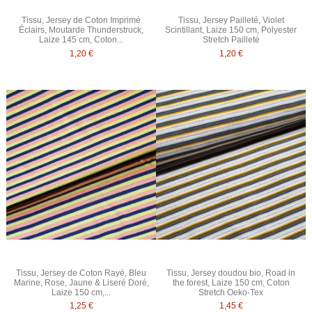
Tissu, Jersey de Coton Imprimé
Tissu, Jersey Pailleté, Violet
Éclairs, Moutarde Thunderstruck,
Scintillant, Laize 150 cm, Polyester
Laize 145 cm, Coton...
Stretch Pailleté
1,20 €
1,20 €
Tissu, Jersey de Coton Rayé, Bleu
Tissu, Jersey doudou bio, Road in
Marine, Rose, Jaune & Liseré Doré,
the forest, Laize 150 cm, Coton
Laize 150 cm,...
Stretch Oeko-Tex
1,25 €
1,45 €