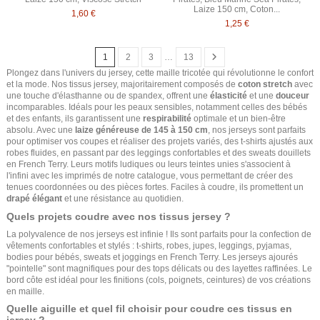
Laize 150 cm, Coton...
1,60 €
1,25 €
1
2
3
…
13
Plongez dans l'univers du jersey, cette maille tricotée qui révolutionne le confort
et la mode. Nos tissus jersey, majoritairement composés de
coton stretch
avec
une touche d'élasthanne ou de spandex, offrent une
élasticité
et une
douceur
incomparables. Idéals pour les peaux sensibles, notamment celles des bébés
et des enfants, ils garantissent une
respirabilité
optimale et un bien-être
absolu. Avec une
laize généreuse de 145 à 150 cm
, nos jerseys sont parfaits
pour optimiser vos coupes et réaliser des projets variés, des t-shirts ajustés aux
robes fluides, en passant par des leggings confortables et des sweats douillets
en French Terry. Leurs motifs ludiques ou leurs teintes unies s'associent à
l'infini avec les imprimés de notre catalogue, vous permettant de créer des
tenues coordonnées ou des pièces fortes. Faciles à coudre, ils promettent un
drapé élégant
et une résistance au quotidien.
Quels projets coudre avec nos tissus jersey ?
La polyvalence de nos jerseys est infinie ! Ils sont parfaits pour la confection de
vêtements confortables et stylés : t-shirts, robes, jupes, leggings, pyjamas,
bodies pour bébés, sweats et joggings en French Terry. Les jerseys ajourés
"pointelle" sont magnifiques pour des tops délicats ou des layettes raffinées. Le
bord côte est idéal pour les finitions (cols, poignets, ceintures) de vos créations
en maille.
Quelle aiguille et quel fil choisir pour coudre ces tissus en