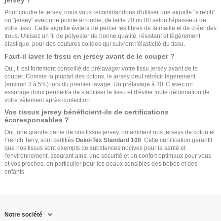
jersey ?
Pour coudre le jersey, nous vous recommandons d'utiliser une aiguille "stretch"
ou "jersey" avec une pointe arrondie, de taille 70 ou 80 selon l'épaisseur de
votre tissu. Cette aiguille évitera de percer les fibres de la maille et de créer des
trous. Utilisez un fil de polyester de bonne qualité, résistant et légèrement
élastique, pour des coutures solides qui suivront l'élasticité du tissu.
Faut-il laver le tissu en jersey avant de le couper ?
Oui, il est fortement conseillé de prélavager votre tissu jersey avant de le
couper. Comme la plupart des cotons, le jersey peut rétrécir légèrement
(environ 3 à 5%) lors du premier lavage. Un prélavage à 30°C avec un
essorage doux permettra de stabiliser le tissu et d'éviter toute déformation de
votre vêtement après confection.
Vos tissus jersey bénéficient-ils de certifications
écoresponsables ?
Oui, une grande partie de nos tissus jersey, notamment nos jerseys de coton et
French Terry, sont certifiés
Oeko-Tex Standard 100
. Cette certification garantit
que nos tissus sont exempts de substances nocives pour la santé et
l'environnement, assurant ainsi une sécurité et un confort optimaux pour vous
et vos proches, en particulier pour les peaux sensibles des bébés et des
enfants.
Notre société