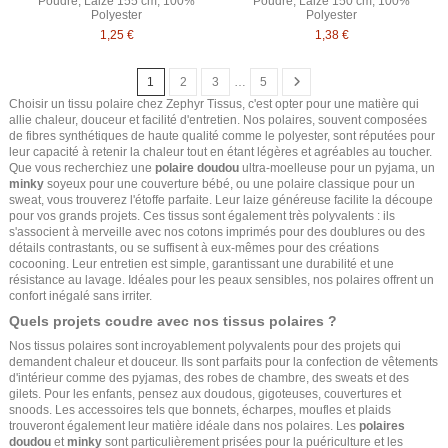
Poudré, Laize 155 cm, 100%
Poudré, Laize 150 cm, 100%
Polyester
Polyester
1,25 €
1,38 €
1
2
3
…
5
Choisir un tissu polaire chez Zephyr Tissus, c'est opter pour une matière qui
allie chaleur, douceur et facilité d'entretien. Nos polaires, souvent composées
de fibres synthétiques de haute qualité comme le polyester, sont réputées pour
leur capacité à retenir la chaleur tout en étant légères et agréables au toucher.
Que vous recherchiez une
polaire doudou
ultra-moelleuse pour un pyjama, un
minky
soyeux pour une couverture bébé, ou une polaire classique pour un
sweat, vous trouverez l'étoffe parfaite. Leur laize généreuse facilite la découpe
pour vos grands projets. Ces tissus sont également très polyvalents : ils
s'associent à merveille avec nos cotons imprimés pour des doublures ou des
détails contrastants, ou se suffisent à eux-mêmes pour des créations
cocooning. Leur entretien est simple, garantissant une durabilité et une
résistance au lavage. Idéales pour les peaux sensibles, nos polaires offrent un
confort inégalé sans irriter.
Quels projets coudre avec nos tissus polaires ?
Nos tissus polaires sont incroyablement polyvalents pour des projets qui
demandent chaleur et douceur. Ils sont parfaits pour la confection de vêtements
d'intérieur comme des pyjamas, des robes de chambre, des sweats et des
gilets. Pour les enfants, pensez aux doudous, gigoteuses, couvertures et
snoods. Les accessoires tels que bonnets, écharpes, moufles et plaids
trouveront également leur matière idéale dans nos polaires. Les
polaires
doudou
et
minky
sont particulièrement prisées pour la puériculture et les