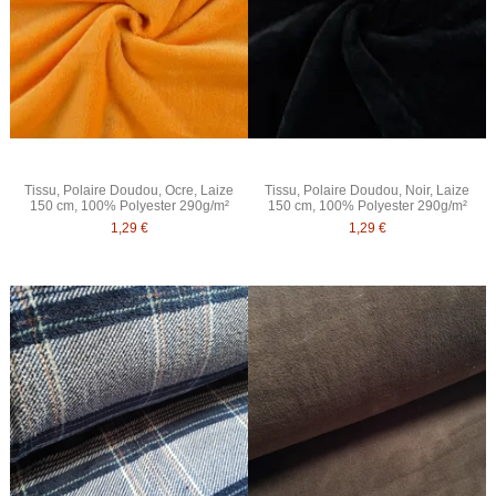
Tissu, Polaire Doudou, Ocre, Laize
Tissu, Polaire Doudou, Noir, Laize
150 cm, 100% Polyester 290g/m²
150 cm, 100% Polyester 290g/m²
1,29 €
1,29 €