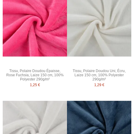
Tissu, Polaire Doudou Épaisse,
Tissu, Polaire Doudou Uni, Écru,
Rose Fuchsia, Laize 150 cm, 100%
Laize 150 cm, 100% Polyester
Polyester 290g/m²
290g/m²
1,25 €
1,29 €