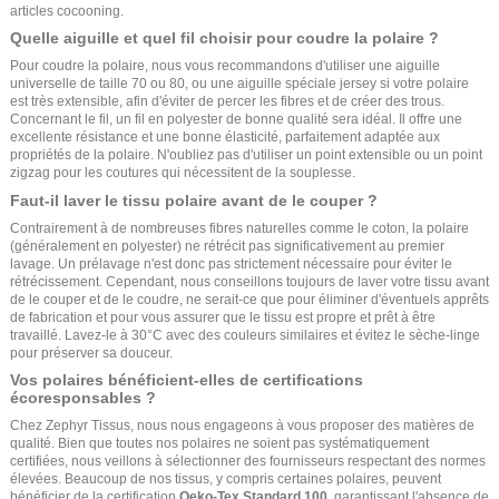
articles cocooning.
Quelle aiguille et quel fil choisir pour coudre la polaire ?
Pour coudre la polaire, nous vous recommandons d'utiliser une aiguille
universelle de taille 70 ou 80, ou une aiguille spéciale jersey si votre polaire
est très extensible, afin d'éviter de percer les fibres et de créer des trous.
Concernant le fil, un fil en polyester de bonne qualité sera idéal. Il offre une
excellente résistance et une bonne élasticité, parfaitement adaptée aux
propriétés de la polaire. N'oubliez pas d'utiliser un point extensible ou un point
zigzag pour les coutures qui nécessitent de la souplesse.
Faut-il laver le tissu polaire avant de le couper ?
Contrairement à de nombreuses fibres naturelles comme le coton, la polaire
(généralement en polyester) ne rétrécit pas significativement au premier
lavage. Un prélavage n'est donc pas strictement nécessaire pour éviter le
rétrécissement. Cependant, nous conseillons toujours de laver votre tissu avant
de le couper et de le coudre, ne serait-ce que pour éliminer d'éventuels apprêts
de fabrication et pour vous assurer que le tissu est propre et prêt à être
travaillé. Lavez-le à 30°C avec des couleurs similaires et évitez le sèche-linge
pour préserver sa douceur.
Vos polaires bénéficient-elles de certifications
écoresponsables ?
Chez Zephyr Tissus, nous nous engageons à vous proposer des matières de
qualité. Bien que toutes nos polaires ne soient pas systématiquement
certifiées, nous veillons à sélectionner des fournisseurs respectant des normes
élevées. Beaucoup de nos tissus, y compris certaines polaires, peuvent
bénéficier de la certification
Oeko-Tex Standard 100
, garantissant l'absence de