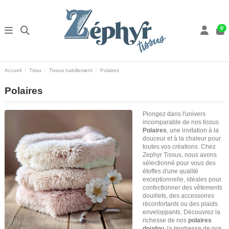
9
Accueil
Tissu
Tissus habillement
Polaires
Polaires
Plongez dans l'univers
incomparable de nos tissus
Polaires
, une invitation à la
douceur et à la chaleur pour
toutes vos créations. Chez
Zephyr Tissus, nous avons
sélectionné pour vous des
étoffes d'une qualité
exceptionnelle, idéales pour
confectionner des vêtements
douillets, des accessoires
réconfortants ou des plaids
enveloppants. Découvrez la
richesse de nos
polaires
doudou
, la tendresse de nos