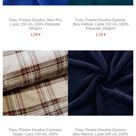
Tissu, Polaire Doudou, Bleu Roi,
Tissu, Polaire Doudou Épaisse,
Laize 150 cm, 100% Polyester
Bleu Pétrole, Laize 150 cm, 100%
290g/m²
Polyester 290g/m²
1,29 €
1,29 €
Tissu, Polaire Doudou Carreaux,
Tissu, Polaire Doudou Épaisse,
Taupe, Laize 150 cm, 100%
Bleu Marine, Laize 145 cm, 100%