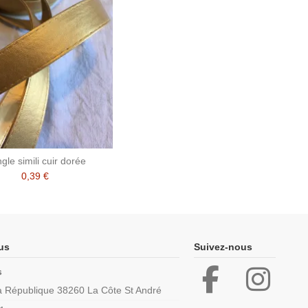
gle simili cuir dorée
0,39 €
us
Suivez-nous
s
la République 38260 La Côte St André