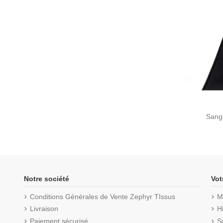
Sangl
Notre société
Vot
Conditions Générales de Vente Zephyr TIssus
M
Livraison
H
Paiement sécurisé
S