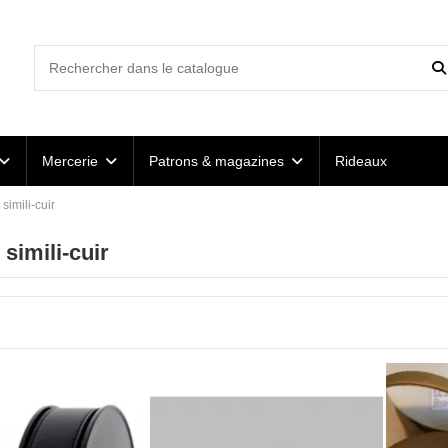
Mercerie
Patrons & magazines
Rideaux
simili-cuir
simili-cuir