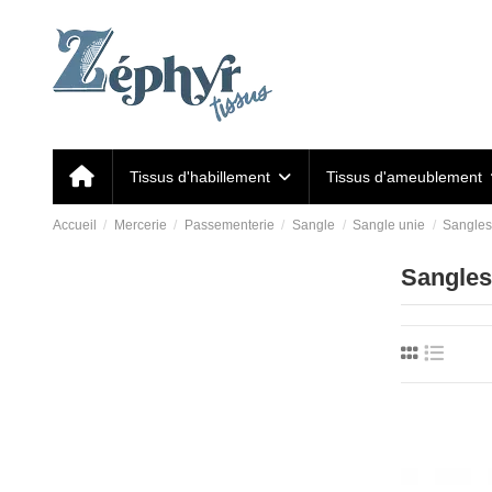
Tissus d'habillement
Tissus d'ameublement
Accueil
Mercerie
Passementerie
Sangle
Sangle unie
Sangles 
Sangles 