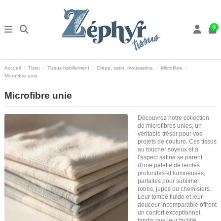
9
Accueil
Tissu
Tissus habillement
Crèpe, satin, mousseline
Microfibre
Microfibre unie
Microfibre unie
Découvrez notre collection
de microfibres unies, un
véritable trésor pour vos
projets de couture. Ces tissus
au toucher soyeux et à
l'aspect satiné se parent
d'une palette de teintes
profondes et lumineuses,
parfaites pour sublimer
robes, jupes ou chemisiers.
Leur tombé fluide et leur
douceur incomparable offrent
un confort exceptionnel,
tandis que leur facilité