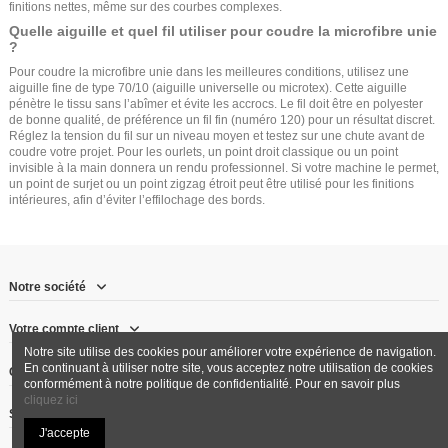
finitions nettes, même sur des courbes complexes.
Quelle aiguille et quel fil utiliser pour coudre la microfibre unie
?
Pour coudre la microfibre unie dans les meilleures conditions, utilisez une
aiguille fine de type 70/10 (aiguille universelle ou microtex). Cette aiguille
pénètre le tissu sans l’abîmer et évite les accrocs. Le fil doit être en polyester
de bonne qualité, de préférence un fil fin (numéro 120) pour un résultat discret.
Réglez la tension du fil sur un niveau moyen et testez sur une chute avant de
coudre votre projet. Pour les ourlets, un point droit classique ou un point
invisible à la main donnera un rendu professionnel. Si votre machine le permet,
un point de surjet ou un point zigzag étroit peut être utilisé pour les finitions
intérieures, afin d’éviter l’effilochage des bords.
Notre société
Votre compte client
Notre site utilise des cookies pour améliorer votre expérience de navigation.
En continuant à utiliser notre site, vous acceptez notre utilisation de cookies
Contactez-nous
conformément à notre politique de confidentialité. Pour en savoir plus
cliquez ici
Suivez-nous
J'accepte