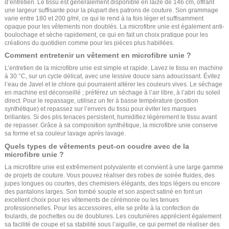
d’entretien. Le tissu est généralement disponible en laize de 146 cm, offrant
une largeur suffisante pour la plupart des patrons de couture. Son grammage
varie entre 180 et 200 g/ml, ce qui le rend à la fois léger et suffisamment
opaque pour les vêtements non doublés. La microfibre unie est également anti-
boulochage et sèche rapidement, ce qui en fait un choix pratique pour les
créations du quotidien comme pour les pièces plus habillées.
Comment entretenir un vêtement en microfibre unie ?
L’entretien de la microfibre unie est simple et rapide. Lavez le tissu en machine
à 30 °C, sur un cycle délicat, avec une lessive douce sans adoucissant. Évitez
l’eau de Javel et le chlore qui pourraient altérer les couleurs vives. Le séchage
en machine est déconseillé ; préférez un séchage à l’air libre, à l’abri du soleil
direct. Pour le repassage, utilisez un fer à basse température (position
synthétique) et repassez sur l’envers du tissu pour éviter les marques
brillantes. Si des plis tenaces persistent, humidifiez légèrement le tissu avant
de repasser. Grâce à sa composition synthétique, la microfibre unie conserve
sa forme et sa couleur lavage après lavage.
Quels types de vêtements peut-on coudre avec de la
microfibre unie ?
La microfibre unie est extrêmement polyvalente et convient à une large gamme
de projets de couture. Vous pouvez réaliser des robes de soirée fluides, des
jupes longues ou courtes, des chemisiers élégants, des tops légers ou encore
des pantalons larges. Son tombé souple et son aspect satiné en font un
excellent choix pour les vêtements de cérémonie ou les tenues
professionnelles. Pour les accessoires, elle se prête à la confection de
foulards, de pochettes ou de doublures. Les couturières apprécient également
sa facilité de coupe et sa stabilité sous l’aiguille, ce qui permet de réaliser des