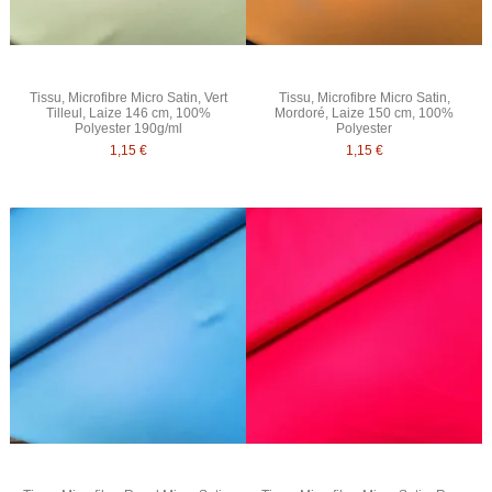
Tissu, Microfibre Micro Satin, Vert
Tissu, Microfibre Micro Satin,
Tilleul, Laize 146 cm, 100%
Mordoré, Laize 150 cm, 100%
Polyester 190g/ml
Polyester
1,15 €
1,15 €