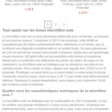
Tissu, Microfibre Royal Micro Satin,
Tissu, Microfibre Micro Satin, Rose
Bleu, Laize 146 cm, 100% Polyester
Fuchsia, Laize 150 cm, 100%
Polyester
1,15 €
1,15 €
1
2
Tout savoir sur les tissus microfibre unie
La microfibre unie est un tissu technique plébiscité pour sa finesse, sa douceur
et son toucher soyeux. Composée à 100 % de polyester, cette étoffe se
caractérise par des fibres extrêmement fines, inférieures à un denier, qui lui
confèrent une légèreté exceptionnelle et un tombé fluide. Sa laize généreuse
de 146 cm permet de réaliser des projets d’ampleur, tandis que son grammage
moyen (environ 190 g/ml) offre un bon équilibre entre tenue et souplesse.
Idéale pour la confection de vêtements de soirée, de robes, de jupes ou de
chemisiers, la microfibre unie se distingue par sa résistance aux plis et son
entretien facile. Pour coudre ce tissu, utilisez une aiguille fine (70/10) et un fil
polyester. Privilégiez un point droit ou un point stretch si votre projet inclut de
l’élasticité. Avant la coupe, lavez le tissu à 30 °C pour éviter tout rétrécissement
ultérieur. Repassez à basse température, sans vapeur, pour préserver l’éclat
des couleurs unies et satinées.
Quelles sont les caractéristiques techniques de la microfibre
unie ?
La microfibre unie se distingue par sa composition en 100 % polyester, ce qui
lui confère une grande résistance à l’usure et aux déchirures. Sa texture est
extrêmement fine, avec un toucher proche de la soie, mais sans les contraintes