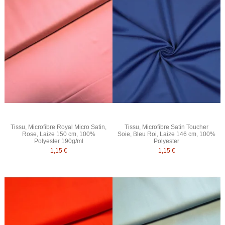
Tissu, Microfibre Royal Micro Satin,
Tissu, Microfibre Satin Toucher
Rose, Laize 150 cm, 100%
Soie, Bleu Roi, Laize 146 cm, 100%
Polyester 190g/ml
Polyester
1,15 €
1,15 €