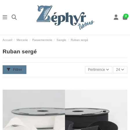
9
Accueil
Mercerie
Passementerie
Sangle
Ruban sergé
Ruban sergé
Filtrer
Pertinence
24