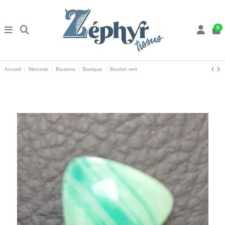
9
Accueil
Mercerie
Boutons
Basique
Bouton vert