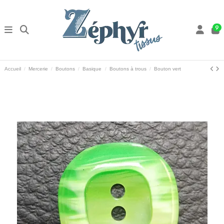
9
Accueil
Mercerie
Boutons
Basique
Boutons à trous
Bouton vert