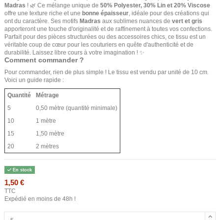
Madras
! 🌿 Ce mélange unique de
50% Polyester, 30% Lin et 20% Viscose
offre une texture riche et une
bonne épaisseur
, idéale pour des créations qui
ont du caractère. Ses motifs
Madras
aux sublimes nuances de
vert et gris
apporteront une touche d'originalité et de raffinement à toutes vos confections.
Parfait pour des pièces structurées ou des accessoires chics, ce tissu est un
véritable coup de cœur pour les couturiers en quête d'authenticité et de
durabilité. Laissez libre cours à votre imagination ! ✨
Comment commander ?
Pour commander, rien de plus simple ! Le tissu est vendu par unité de 10 cm.
Voici un guide rapide :
Quantité
Métrage
5
0,50 mètre (quantité minimale)
10
1 mètre
15
1,50 mètre
20
2 mètres
En stock
1,50 €
TTC
Expédié en moins de 48h !