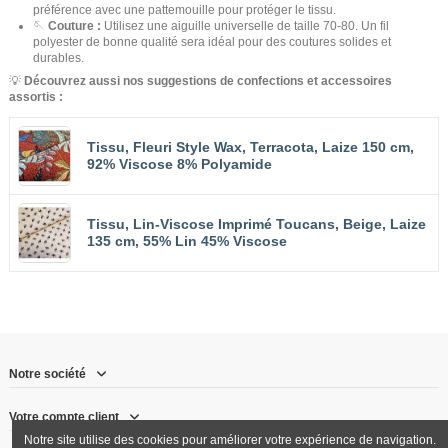
préférence avec une pattemouille pour protéger le tissu.
🪡
Couture :
Utilisez une aiguille universelle de taille 70-80. Un fil
polyester de bonne qualité sera idéal pour des coutures solides et
durables.
💡
Découvrez aussi nos suggestions de confections et accessoires
assortis :
Tissu, Fleuri Style Wax, Terracota, Laize 150 cm,
92% Viscose 8% Polyamide
Tissu, Lin-Viscose Imprimé Toucans, Beige, Laize
135 cm, 55% Lin 45% Viscose
Notre société
Votre compte client
Notre site utilise des cookies pour améliorer votre expérience de navigation.