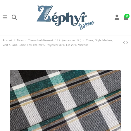
9
Accueil
Tissu
Tissus habillement
Lin (ou aspect lin)
Tissu, Style Madras,
Vert & Gris, Laize 150 cm, 50% Polyester 30% Lin 20% Viscose