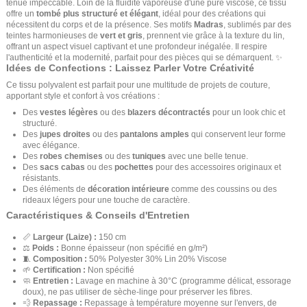
tenue impeccable. Loin de la fluidité vaporeuse d'une pure viscose, ce tissu
offre un
tombé plus structuré et élégant
, idéal pour des créations qui
nécessitent du corps et de la présence. Ses motifs
Madras
, sublimés par des
teintes harmonieuses de
vert et gris
, prennent vie grâce à la texture du lin,
offrant un aspect visuel captivant et une profondeur inégalée. Il respire
l'authenticité et la modernité, parfait pour des pièces qui se démarquent. ✨
Idées de Confections : Laissez Parler Votre Créativité
Ce tissu polyvalent est parfait pour une multitude de projets de couture,
apportant style et confort à vos créations :
Des
vestes légères
ou des
blazers décontractés
pour un look chic et
structuré.
Des
jupes droites
ou des
pantalons amples
qui conservent leur forme
avec élégance.
Des
robes chemises
ou des
tuniques
avec une belle tenue.
Des
sacs cabas
ou des
pochettes
pour des accessoires originaux et
résistants.
Des éléments de
décoration intérieure
comme des coussins ou des
rideaux légers pour une touche de caractère.
Caractéristiques & Conseils d'Entretien
📏
Largeur (Laize) :
150 cm
⚖️
Poids :
Bonne épaisseur (non spécifié en g/m²)
🧵
Composition :
50% Polyester 30% Lin 20% Viscose
🌱
Certification :
Non spécifié
🧼
Entretien :
Lavage en machine à 30°C (programme délicat, essorage
doux), ne pas utiliser de sèche-linge pour préserver les fibres.
💨
Repassage :
Repassage à température moyenne sur l'envers, de