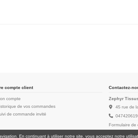
re compte client
Contactez-no
on compte
Zephyr Tissu
istorique de vos commandes
45 rue de 
uivi de commande invité
047420619
Formulaire de 
vigation. En continuant à utiliser notre site, vous acceptez notre utilis