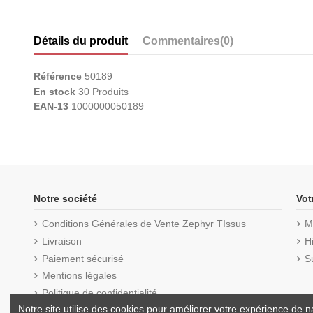
Détails du produit
Commentaires
(0)
Référence
50189
En stock
30 Produits
EAN-13
1000000050189
Notre société
Vot
Conditions Générales de Vente Zephyr TIssus
M
Livraison
H
Paiement sécurisé
S
Mentions légales
Politique de confidentialité
Notre site utilise des cookies pour améliorer votre expérience de na
Conseils & Tutos