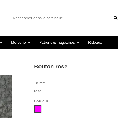
Mercerie
Patrons & magazines
Rideaux
Bouton rose
18 mm
rose
Couleur
Rose