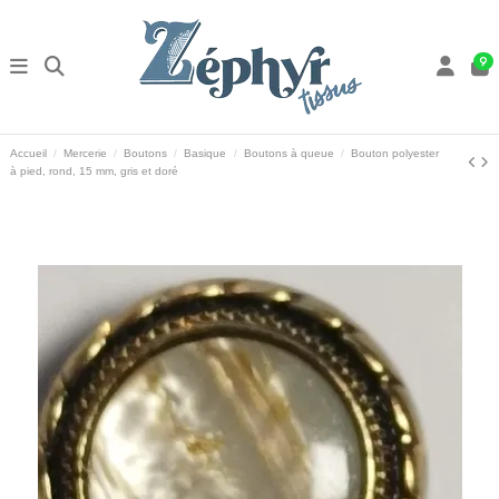
9
Accueil
Mercerie
Boutons
Basique
Boutons à queue
Bouton polyester
à pied, rond, 15 mm, gris et doré