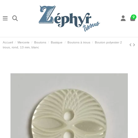
9
Accueil
Mercerie
Boutons
Basique
Boutons à trous
Bouton polyester 2
trous, rond, 13 mm, blanc