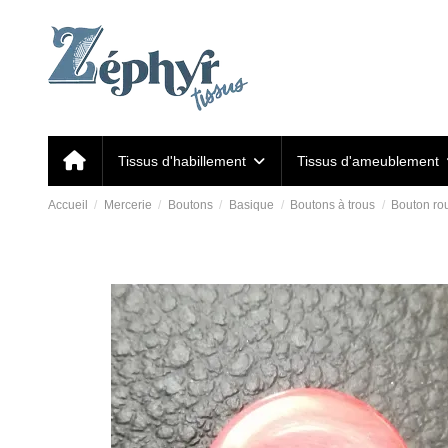
Tissus d'habillement
Tissus d'ameublement
Accueil
Mercerie
Boutons
Basique
Boutons à trous
Bouton ro