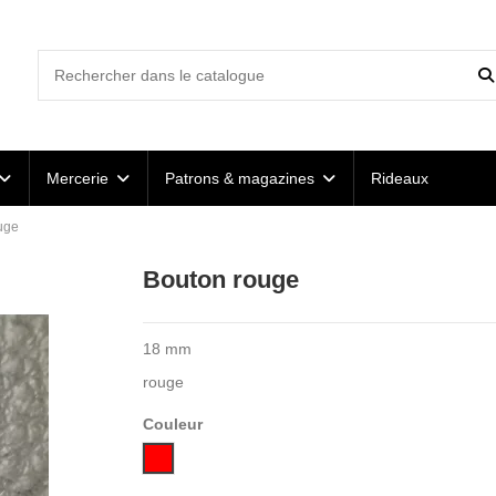
Mercerie
Patrons & magazines
Rideaux
uge
Bouton rouge
18 mm
rouge
Couleur
Rouge