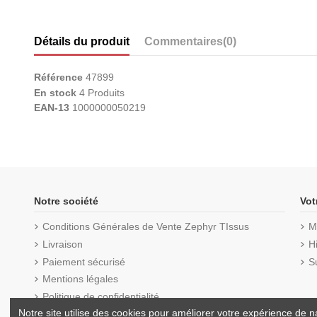
Détails du produit
Commentaires
(0)
Référence
47899
En stock
4 Produits
EAN-13
1000000050219
Notre société
Vot
Conditions Générales de Vente Zephyr TIssus
M
Livraison
H
Paiement sécurisé
S
Mentions légales
Politique de confidentialité
Notre site utilise des cookies pour améliorer votre expérience de na
Conseils & Tutos