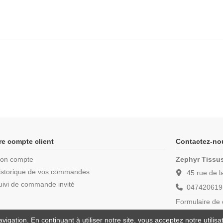
re compte client
Contactez-no
on compte
Zephyr Tissu
istorique de vos commandes
45 rue de 
uivi de commande invité
047420619
Formulaire de 
vigation. En continuant à utiliser notre site, vous acceptez notre utilis