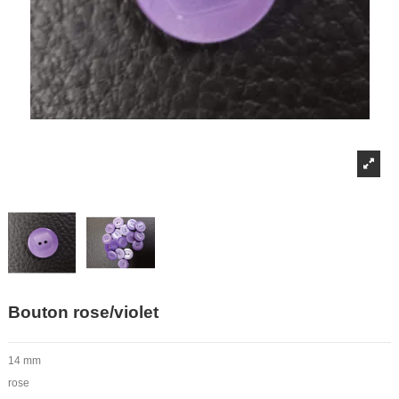
Bouton rose/violet
14 mm
rose