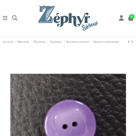
9
Accueil
Mercerie
Boutons
Basique
Boutons à trous
Bouton rose/violet