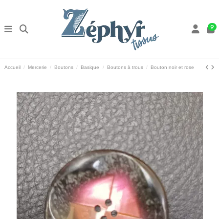
9
Accueil
Mercerie
Boutons
Basique
Boutons à trous
Bouton noir et rose