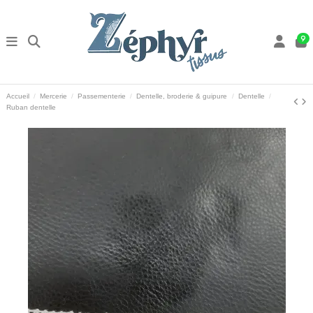
9
Accueil
Mercerie
Passementerie
Dentelle, broderie & guipure
Dentelle
Ruban dentelle