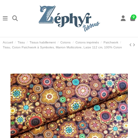
9
Accueil
Tissu
Tissus habillement
Cotons
Cotons imprimés
Patchwork
Tissu, Coton Patchwork à Symboles, Marron Multicolore, Laize 112 cm, 100% Coton