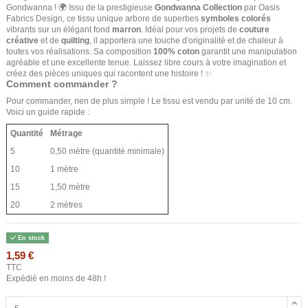
Gondwanna ! 🌍 Issu de la prestigieuse
Gondwanna Collection
par Oasis
Fabrics Design, ce tissu unique arbore de superbes
symboles colorés
vibrants sur un élégant fond
marron
. Idéal pour vos projets de
couture
créative
et de
quilting
, il apportera une touche d'originalité et de chaleur à
toutes vos réalisations. Sa composition
100% coton
garantit une manipulation
agréable et une excellente tenue. Laissez libre cours à votre imagination et
créez des pièces uniques qui racontent une histoire ! ✨
Comment commander ?
Pour commander, rien de plus simple ! Le tissu est vendu par unité de 10 cm.
Voici un guide rapide :
Quantité
Métrage
5
0,50 mètre (quantité minimale)
10
1 mètre
15
1,50 mètre
20
2 mètres
En stock
1,59 €
TTC
Expédié en moins de 48h !