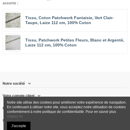
assortis :
Tissu, Coton Patchwork Fantaisie, Vert Clair-
Taupe, Laize 112 cm, 100% Coton
Tissu, Patchwork Petites Fleurs, Blanc et Argenté,
Laize 112 cm, 100% Coton
Notre société
Votre compte client
Notre site utilise des cookies pour améliorer votre expérience de navigation.
En continuant à utiliser notre site, vous acceptez notre utilisation de cookies
Contactez-nous
conformément à notre politique de confidentialité. Pour en savoir plus
cliquez ici
Suivez-nous
J'accepte