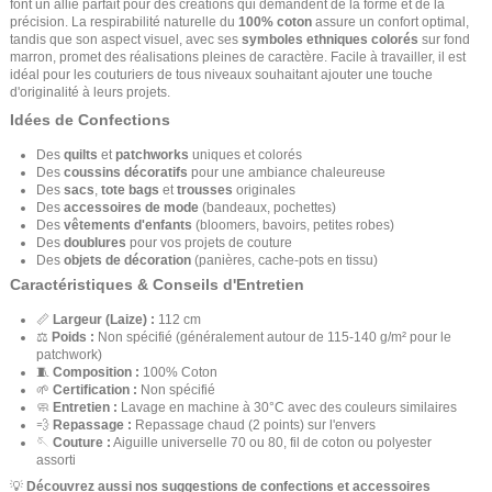
font un allié parfait pour des créations qui demandent de la forme et de la
précision. La respirabilité naturelle du
100% coton
assure un confort optimal,
tandis que son aspect visuel, avec ses
symboles ethniques colorés
sur fond
marron, promet des réalisations pleines de caractère. Facile à travailler, il est
idéal pour les couturiers de tous niveaux souhaitant ajouter une touche
d'originalité à leurs projets.
Idées de Confections
Des
quilts
et
patchworks
uniques et colorés
Des
coussins décoratifs
pour une ambiance chaleureuse
Des
sacs
,
tote bags
et
trousses
originales
Des
accessoires de mode
(bandeaux, pochettes)
Des
vêtements d'enfants
(bloomers, bavoirs, petites robes)
Des
doublures
pour vos projets de couture
Des
objets de décoration
(panières, cache-pots en tissu)
Caractéristiques & Conseils d'Entretien
📏
Largeur (Laize) :
112 cm
⚖️
Poids :
Non spécifié (généralement autour de 115-140 g/m² pour le
patchwork)
🧵
Composition :
100% Coton
🌱
Certification :
Non spécifié
🧼
Entretien :
Lavage en machine à 30°C avec des couleurs similaires
💨
Repassage :
Repassage chaud (2 points) sur l'envers
🪡
Couture :
Aiguille universelle 70 ou 80, fil de coton ou polyester
assorti
💡
Découvrez aussi nos suggestions de confections et accessoires