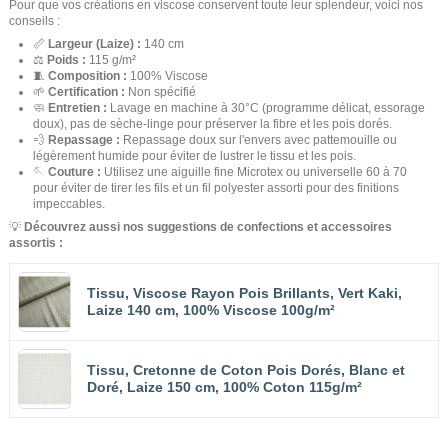
Pour que vos créations en viscose conservent toute leur splendeur, voici nos
conseils :
📏
Largeur (Laize) :
140 cm
⚖️
Poids :
115 g/m²
🧵
Composition :
100% Viscose
🌱
Certification :
Non spécifié
🧼
Entretien :
Lavage en machine à 30°C (programme délicat, essorage
doux), pas de sèche-linge pour préserver la fibre et les pois dorés.
💨
Repassage :
Repassage doux sur l'envers avec pattemouille ou
légèrement humide pour éviter de lustrer le tissu et les pois.
🪡
Couture :
Utilisez une aiguille fine Microtex ou universelle 60 à 70
pour éviter de tirer les fils et un fil polyester assorti pour des finitions
impeccables.
💡
Découvrez aussi nos suggestions de confections et accessoires
assortis :
Tissu, Viscose Rayon Pois Brillants, Vert Kaki,
Laize 140 cm, 100% Viscose 100g/m²
Tissu, Cretonne de Coton Pois Dorés, Blanc et
Doré, Laize 150 cm, 100% Coton 115g/m²