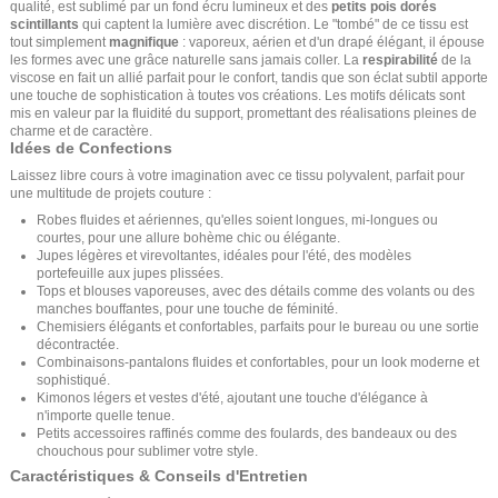
qualité, est sublimé par un fond écru lumineux et des
petits pois dorés
scintillants
qui captent la lumière avec discrétion. Le "tombé" de ce tissu est
tout simplement
magnifique
: vaporeux, aérien et d'un drapé élégant, il épouse
les formes avec une grâce naturelle sans jamais coller. La
respirabilité
de la
viscose en fait un allié parfait pour le confort, tandis que son éclat subtil apporte
une touche de sophistication à toutes vos créations. Les motifs délicats sont
mis en valeur par la fluidité du support, promettant des réalisations pleines de
charme et de caractère.
Idées de Confections
Laissez libre cours à votre imagination avec ce tissu polyvalent, parfait pour
une multitude de projets couture :
Robes fluides et aériennes, qu'elles soient longues, mi-longues ou
courtes, pour une allure bohème chic ou élégante.
Jupes légères et virevoltantes, idéales pour l'été, des modèles
portefeuille aux jupes plissées.
Tops et blouses vaporeuses, avec des détails comme des volants ou des
manches bouffantes, pour une touche de féminité.
Chemisiers élégants et confortables, parfaits pour le bureau ou une sortie
décontractée.
Combinaisons-pantalons fluides et confortables, pour un look moderne et
sophistiqué.
Kimonos légers et vestes d'été, ajoutant une touche d'élégance à
n'importe quelle tenue.
Petits accessoires raffinés comme des foulards, des bandeaux ou des
chouchous pour sublimer votre style.
Caractéristiques & Conseils d'Entretien