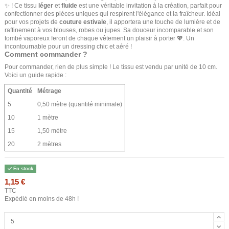
✨ ! Ce tissu
léger
et
fluide
est une véritable invitation à la création, parfait pour
confectionner des pièces uniques qui respirent l'élégance et la fraîcheur. Idéal
pour vos projets de
couture estivale
, il apportera une touche de lumière et de
raffinement à vos blouses, robes ou jupes. Sa douceur incomparable et son
tombé vaporeux feront de chaque vêtement un plaisir à porter 💖. Un
incontournable pour un dressing chic et aéré !
Comment commander ?
Pour commander, rien de plus simple ! Le tissu est vendu par unité de 10 cm.
Voici un guide rapide :
Quantité
Métrage
5
0,50 mètre (quantité minimale)
10
1 mètre
15
1,50 mètre
20
2 mètres
En stock
1,15 €
TTC
Expédié en moins de 48h !