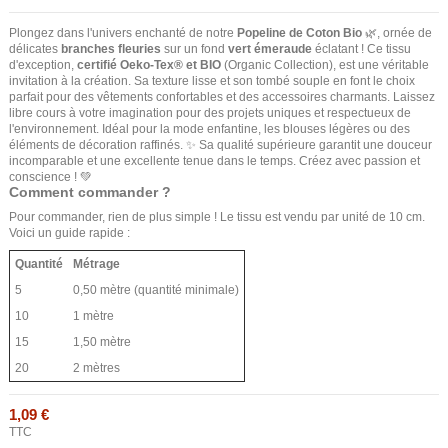
Plongez dans l'univers enchanté de notre
Popeline de Coton Bio
🌿, ornée de
délicates
branches fleuries
sur un fond
vert émeraude
éclatant ! Ce tissu
d'exception,
certifié Oeko-Tex® et BIO
(Organic Collection), est une véritable
invitation à la création. Sa texture lisse et son tombé souple en font le choix
parfait pour des vêtements confortables et des accessoires charmants. Laissez
libre cours à votre imagination pour des projets uniques et respectueux de
l'environnement. Idéal pour la mode enfantine, les blouses légères ou des
éléments de décoration raffinés. ✨ Sa qualité supérieure garantit une douceur
incomparable et une excellente tenue dans le temps. Créez avec passion et
conscience ! 💚
Comment commander ?
Pour commander, rien de plus simple ! Le tissu est vendu par unité de 10 cm.
Voici un guide rapide :
Quantité
Métrage
5
0,50 mètre (quantité minimale)
10
1 mètre
15
1,50 mètre
20
2 mètres
1,09 €
TTC