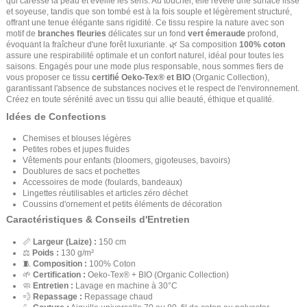
qui caresse la peau et éveille les sens. Au toucher, elle révèle une surface lisse
et soyeuse, tandis que son tombé est à la fois souple et légèrement structuré,
offrant une tenue élégante sans rigidité. Ce tissu respire la nature avec son
motif de
branches fleuries
délicates sur un fond
vert émeraude
profond,
évoquant la fraîcheur d'une forêt luxuriante. 🌿 Sa composition
100% coton
assure une respirabilité optimale et un confort naturel, idéal pour toutes les
saisons. Engagés pour une mode plus responsable, nous sommes fiers de
vous proposer ce tissu
certifié Oeko-Tex® et BIO
(Organic Collection),
garantissant l'absence de substances nocives et le respect de l'environnement.
Créez en toute sérénité avec un tissu qui allie beauté, éthique et qualité.
Idées de Confections
Chemises et blouses légères
Petites robes et jupes fluides
Vêtements pour enfants (bloomers, gigoteuses, bavoirs)
Doublures de sacs et pochettes
Accessoires de mode (foulards, bandeaux)
Lingettes réutilisables et articles zéro déchet
Coussins d'ornement et petits éléments de décoration
Caractéristiques & Conseils d'Entretien
📏
Largeur (Laize) :
150 cm
⚖️
Poids :
130 g/m²
🧵
Composition :
100% Coton
🌱
Certification :
Oeko-Tex® + BIO (Organic Collection)
🧼
Entretien :
Lavage en machine à 30°C
💨
Repassage :
Repassage chaud