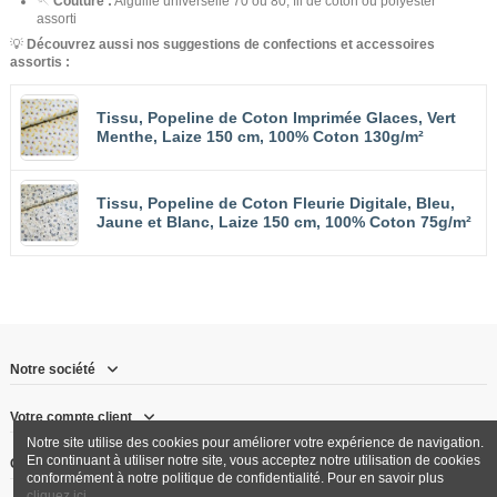
🪡
Couture :
Aiguille universelle 70 ou 80, fil de coton ou polyester
assorti
💡
Découvrez aussi nos suggestions de confections et accessoires
assortis :
Tissu, Popeline de Coton Imprimée Glaces, Vert
Menthe, Laize 150 cm, 100% Coton 130g/m²
Tissu, Popeline de Coton Fleurie Digitale, Bleu,
Jaune et Blanc, Laize 150 cm, 100% Coton 75g/m²
Notre société
Votre compte client
Notre site utilise des cookies pour améliorer votre expérience de navigation.
En continuant à utiliser notre site, vous acceptez notre utilisation de cookies
Contactez-nous
conformément à notre politique de confidentialité. Pour en savoir plus
cliquez ici