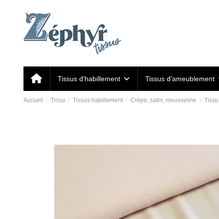
Tissus d'habillement
Tissus d'ameublement
Accueil
Tissu
Tissus habillement
Crèpe, satin, mousseline
Tissu