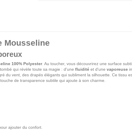
e Mousseline
poreux
eline 100% Polyester
. Au toucher, vous découvrirez une surface subti
n tombé qui révèle toute sa magie : d'une
fluidité
et d'une
vaporeuse
in
ré du vent, des drapés élégants qui subliment la silhouette. Ce tissu es
ne touche de transparence subtile qui ajoute à son charme.
our ajouter du confort.