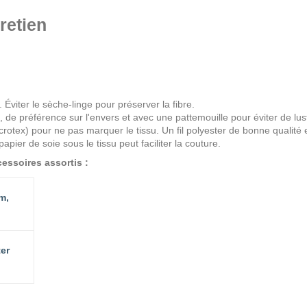
retien
viter le sèche-linge pour préserver la fibre.
e préférence sur l'envers et avec une pattemouille pour éviter de lustr
Microtex) pour ne pas marquer le tissu. Un fil polyester de bonne qualit
apier de soie sous le tissu peut faciliter la couture.
essoires assortis :
m,
ter