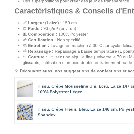
Des superpositions pour créer des jeux de transparence.
Caractéristiques & Conseils d'Ent
📏
Largeur (Laize) :
150 cm
⚖️
Poids :
93 g/m² (environ)
🧵
Composition :
100% Polyester
🌱
Certification :
Non spécifié
🧼
Entretien :
Lavage en machine à 30°C sur cycle délicat. É
💨
Repassage :
Repassage à basse température (1 point), d
🪡
Couture :
Utilisez une aiguille fine (universelle 70 ou 
glissants, l'utilisation d'un pied double entraînement ou de p
💡
Découvrez aussi nos suggestions de confections et acc
Tissu, Crêpe Mousseline Uni, Écru, Laize 147 c
100% Polyester Léger
Tissu, Crêpe Fleuri, Bleu, Laize 148 cm, Polyes
Spandex