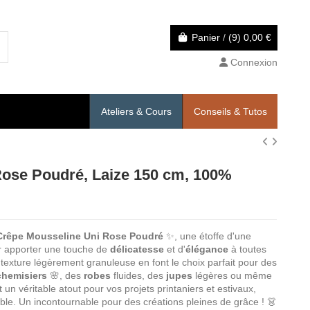
Panier
/
(9)
0,00 €
Connexion
Ateliers & Cours
Conseils & Tutos
Rose Poudré, Laize 150 cm, 100%
Crêpe Mousseline Uni Rose Poudré
✨, une étoffe d'une
ur apporter une touche de
délicatesse
et d'
élégance
à toutes
texture légèrement granuleuse en font le choix parfait pour des
chemisiers
🌸, des
robes
fluides, des
jupes
légères ou même
un véritable atout pour vos projets printaniers et estivaux,
ble. Un incontournable pour des créations pleines de grâce ! 👗