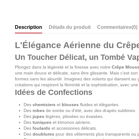
Description
Détails du produit
Commentaires
(0)
L'Élégance Aérienne du Crêp
Un Toucher Délicat, un Tombé Va
Plongez dans la légèreté et la finesse avec notre
Crêpe Mouss
une main douce et délicate, sans être glissante. Mais c'est so
formes sans les alourdir. Imaginez des volants qui dansent au g
créations qui respirent la féminité et la sophistication, avec u
Idées de Confections
Des
chemisiers
et
blouses
fluides et élégantes.
Des
robes
de soirée ou d'été, avec des drapés sublimes.
Des
jupes
légères, plissées ou évasées.
Des
tuniques
et kimonos aériens.
Des
foulards
et accessoires délicats.
Des
doublures
pour des vêtements plus transparents ou p