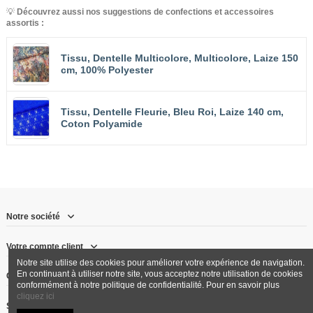
💡
Découvrez aussi nos suggestions de confections et accessoires
assortis :
Tissu, Dentelle Multicolore, Multicolore, Laize 150
cm, 100% Polyester
Tissu, Dentelle Fleurie, Bleu Roi, Laize 140 cm,
Coton Polyamide
Notre société
Votre compte client
Notre site utilise des cookies pour améliorer votre expérience de navigation.
En continuant à utiliser notre site, vous acceptez notre utilisation de cookies
Contactez-nous
conformément à notre politique de confidentialité. Pour en savoir plus
cliquez ici
Suivez-nous