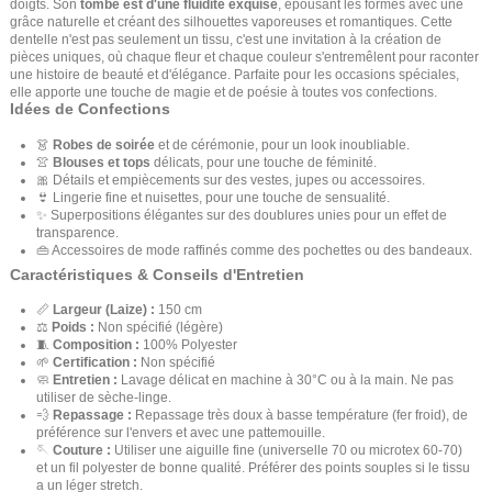
doigts. Son
tombé est d'une fluidité exquise
, épousant les formes avec une
grâce naturelle et créant des silhouettes vaporeuses et romantiques. Cette
dentelle n'est pas seulement un tissu, c'est une invitation à la création de
pièces uniques, où chaque fleur et chaque couleur s'entremêlent pour raconter
une histoire de beauté et d'élégance. Parfaite pour les occasions spéciales,
elle apporte une touche de magie et de poésie à toutes vos confections.
Idées de Confections
👗
Robes de soirée
et de cérémonie, pour un look inoubliable.
👚
Blouses et tops
délicats, pour une touche de féminité.
🎀 Détails et empiècements sur des vestes, jupes ou accessoires.
👙 Lingerie fine et nuisettes, pour une touche de sensualité.
✨ Superpositions élégantes sur des doublures unies pour un effet de
transparence.
👜 Accessoires de mode raffinés comme des pochettes ou des bandeaux.
Caractéristiques & Conseils d'Entretien
📏
Largeur (Laize) :
150 cm
⚖️
Poids :
Non spécifié (légère)
🧵
Composition :
100% Polyester
🌱
Certification :
Non spécifié
🧼
Entretien :
Lavage délicat en machine à 30°C ou à la main. Ne pas
utiliser de sèche-linge.
💨
Repassage :
Repassage très doux à basse température (fer froid), de
préférence sur l'envers et avec une pattemouille.
🪡
Couture :
Utiliser une aiguille fine (universelle 70 ou microtex 60-70)
et un fil polyester de bonne qualité. Préférer des points souples si le tissu
a un léger stretch.