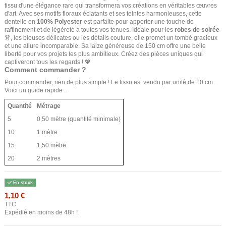
tissu d'une élégance rare qui transformera vos créations en véritables œuvres
d'art. Avec ses motifs floraux éclatants et ses teintes harmonieuses, cette
dentelle en
100% Polyester
est parfaite pour apporter une touche de
raffinement et de légèreté à toutes vos tenues. Idéale pour les
robes de soirée
👗, les blouses délicates ou les détails couture, elle promet un tombé gracieux
et une allure incomparable. Sa laize généreuse de 150 cm offre une belle
liberté pour vos projets les plus ambitieux. Créez des pièces uniques qui
captiveront tous les regards ! 💖
Comment commander ?
Pour commander, rien de plus simple ! Le tissu est vendu par unité de 10 cm.
Voici un guide rapide :
Quantité
Métrage
5
0,50 mètre (quantité minimale)
10
1 mètre
15
1,50 mètre
20
2 mètres
En stock
1,10 €
TTC
Expédié en moins de 48h !