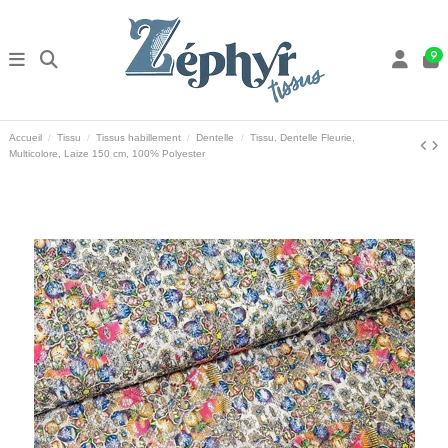
9
Accueil
Tissu
Tissus habillement
Dentelle
Tissu, Dentelle Fleurie,
Multicolore, Laize 150 cm, 100% Polyester