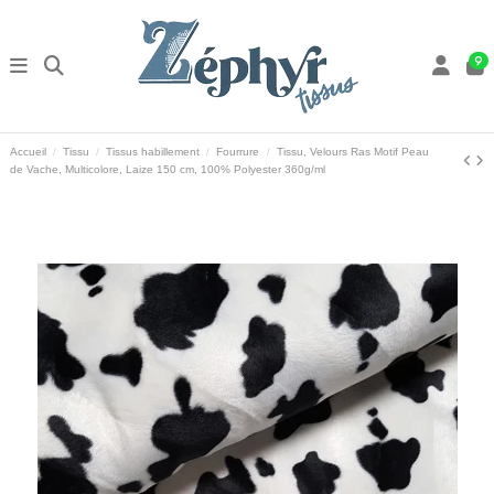
9
Accueil
Tissu
Tissus habillement
Fourrure
Tissu, Velours Ras Motif Peau
de Vache, Multicolore, Laize 150 cm, 100% Polyester 360g/ml