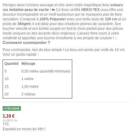
Plongez dans l'univers sauvage et chic avec notre magnifique tissu
velours
ras imitation peau de vache
! 🐄 Ce tissu certifié
OEKO-TEX
vous offre une
douceur incomparable et un motif audacieux qui ne manquera pas de faire
sensation. Composé à
100% Polyester
avec une belle laize de
150 cm
et un
poids de
360g/ml
, il est idéal pour des créations pleines de caractère. Son
toucher velouté et son tombé souple en font le choix parfait pour des pièces
mode uniques ou des accents déco originaux. Laissez libre cours à votre
créativité et apportez une touche d'exotisme à vos projets de couture ! ✨
Comment commander ?
Pour commander, rien de plus simple ! Le tissu est vendu par unité de 10 cm.
Voici un guide rapide :
Quantité
Métrage
5
0,50 mètre (quantité minimale)
10
1 mètre
15
1,50 mètre
20
2 mètres
En stock
1,19 €
11,90 € /m
TTC
Expédié en moins de 48h !