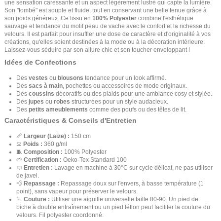
une sensation caressante et un aspect légèrement lustré qui capte la lumière.
Son "tombé" est souple et fluide, tout en conservant une belle tenue grâce à
son poids généreux. Ce tissu en
100% Polyester
combine l'esthétique
sauvage et tendance du motif peau de vache avec le confort et la richesse du
velours. Il est parfait pour insuffler une dose de caractère et d'originalité à vos
créations, qu'elles soient destinées à la mode ou à la décoration intérieure.
Laissez-vous séduire par son allure chic et son toucher enveloppant !
Idées de Confections
Des
vestes
ou
blousons
tendance pour un look affirmé.
Des
sacs à main
, pochettes ou accessoires de mode originaux.
Des
coussins
décoratifs ou des plaids pour une ambiance cosy et stylée.
Des
jupes
ou
robes
structurées pour un style audacieux.
Des
petits ameublements
comme des poufs ou des têtes de lit.
Caractéristiques & Conseils d'Entretien
📏
Largeur (Laize) :
150 cm
⚖️
Poids :
360 g/ml
🧵
Composition :
100% Polyester
🌱
Certification :
Oeko-Tex Standard 100
🧼
Entretien :
Lavage en machine à 30°C sur cycle délicat, ne pas utiliser
de javel.
💨
Repassage :
Repassage doux sur l'envers, à basse température (1
point), sans vapeur pour préserver le velours.
🪡
Couture :
Utiliser une aiguille universelle taille 80-90. Un pied de
biche à double entraînement ou un pied téflon peut faciliter la couture du
velours. Fil polyester coordonné.