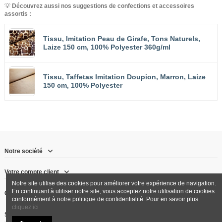
💡
Découvrez aussi nos suggestions de confections et accessoires
assortis :
Tissu, Imitation Peau de Girafe, Tons Naturels,
Laize 150 cm, 100% Polyester 360g/ml
Tissu, Taffetas Imitation Doupion, Marron, Laize
150 cm, 100% Polyester
Notre société
Votre compte client
Notre site utilise des cookies pour améliorer votre expérience de navigation.
En continuant à utiliser notre site, vous acceptez notre utilisation de cookies
Contactez-nous
conformément à notre politique de confidentialité. Pour en savoir plus
cliquez ici
Suivez-nous