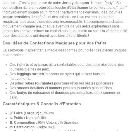
caresse... C'est la promesse de notre
Jersey de coton
"Unicorn Party" ! Sa
composition riche en
coton
et sa touche d'
élasthanne
lui confèrent une "main"
incroyablement souple et un "tombé" parfaitement extensible. Idéal pour les
peaux sensibles
des bébés et des enfants, ce tissu est non seulement
respirant
mais aussi d'une douceur incomparable. Il accompagnera chaque
mouvement, chaque jeu, chaque aventure de vos petits explorateurs sans
jamais les entraver, offrant un confort absolu du matin au soir. Un véritable allié
pour des créations qui riment avec bien-être et liberté !
Des Idées de Confections Magiques pour Vos Petits
Laissez-vous inspirer par la magie des licornes pour créer des pièces uniques
et adorables :
Des
t-shirts
et
pyjamas
ultra-confortables pour des nuits étoilées et des
journées pleines de jeux.
Des
leggings stretch
et
shorts de sport
qui suivent tous les
mouvements.
De jolies
robes tournantes
pour faire rêver les petites princesses.
Des
snoods douillets
et
bonnets
pour les journées plus fraîches.
Des
bodys de naissance
et
doudous
personnalisés, doux comme un
câlin.
Caractéristiques & Conseils d'Entretien
📏
Laize (Largeur) :
150 cm
⚖️
Poids :
Non spécifié
🧵
Composition :
95% Coton, 5% Spandex
🌱
Certification :
Oeko-Tex®