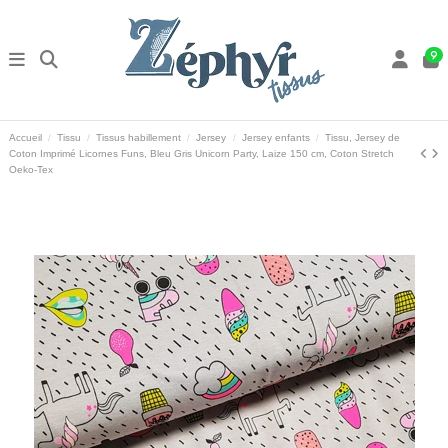
9
Accueil
Tissu
Tissus habillement
Jersey
Jersey enfants
Tissu, Jersey de
Coton Imprimé Licornes Funs, Bleu Gris Unicorn Party, Laize 150 cm, Coton Stretch
Oeko-Tex