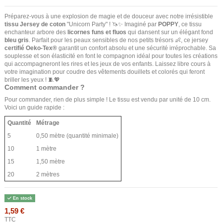
Préparez-vous à une explosion de magie et de douceur avec notre irrésistible
tissu Jersey de coton
"Unicorn Party" ! 🦄✨ Imaginé par
POPPY
, ce tissu
enchanteur arbore des
licornes funs et fluos
qui dansent sur un élégant fond
bleu gris
. Parfait pour les peaux sensibles de nos petits trésors 👶, ce jersey
certifié Oeko-Tex®
garantit un confort absolu et une sécurité irréprochable. Sa
souplesse et son élasticité en font le compagnon idéal pour toutes les créations
qui accompagneront les rires et les jeux de vos enfants. Laissez libre cours à
votre imagination pour coudre des vêtements douillets et colorés qui feront
briller les yeux ! 🧵💖
Comment commander ?
Pour commander, rien de plus simple ! Le tissu est vendu par unité de 10 cm.
Voici un guide rapide :
Quantité
Métrage
5
0,50 mètre (quantité minimale)
10
1 mètre
15
1,50 mètre
20
2 mètres
En stock
1,59 €
TTC