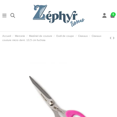
9
Accueil
Mercerie
Matériel de couture
Outil de coupe
Ciseaux
Ciseaux
couture micro dent. 13,5 cm fuchsia