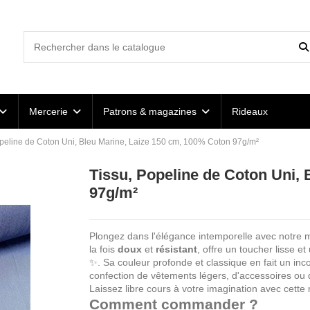
Mercerie
Patrons & magazines
Rideaux
opeline de Coton Uni, Bleu Marine, Laize 150 cm, 100% Coton 97g/m²
Tissu, Popeline de Coton Uni,
97g/m²
Plongez dans l'élégance intemporelle avec notre 
la fois
doux
et
résistant
, offre un toucher lisse e
✨. Sa couleur profonde et classique en fait un inco
confection de vêtements légers, d'accessoires ou d'
Laissez libre cours à votre imagination avec cette 
Comment commander ?