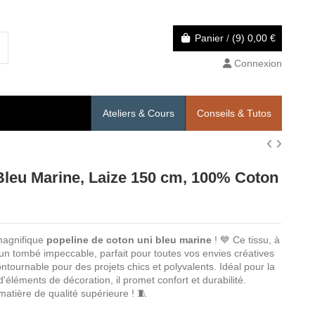
Panier
/
(9)
0,00 €
Connexion
Ateliers & Cours
Conseils & Tutos
 Bleu Marine, Laize 150 cm, 100% Coton
magnifique
popeline de coton uni bleu marine
! 💙 Ce tissu, à
t un tombé impeccable, parfait pour toutes vos envies créatives
ntournable pour des projets chics et polyvalents. Idéal pour la
éléments de décoration, il promet confort et durabilité.
matière de qualité supérieure ! 🧵