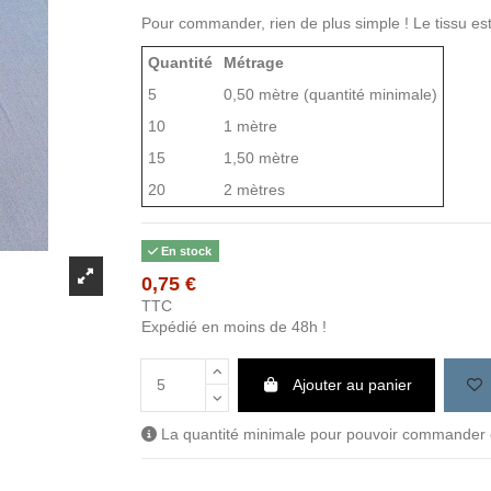
Pour commander, rien de plus simple ! Le tissu est
Quantité
Métrage
5
0,50 mètre (quantité minimale)
10
1 mètre
15
1,50 mètre
20
2 mètres
En stock
0,75 €
TTC
Expédié en moins de 48h !
Ajouter au panier
La quantité minimale pour pouvoir commander c