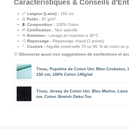
Caractéristiques & Conseils d'Ent
📏
Largeur (Laize) :
150 cm
⚖️
Poids :
97 g/m²
🧵
Composition :
100% Coton
🌱
Certification :
Non spécifié
🧼
Entretien :
Lavage en machine à 30°C
💨
Repassage :
Repassage chaud (2 points)
🪡
Couture :
Aiguille universelle 70 ou 80, fil de coton ou p
💡
Découvrez aussi nos suggestions de confections et acc
Tissu, Popeline de Coton Uni, Bleu Cockatoo, 
150 cm, 100% Coton 145g/ml
Tissu, Jersey de Coton Uni, Bleu Marine, Laize
cm, Coton Stretch Oeko-Tex