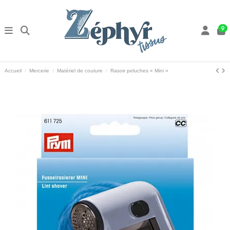
9
Accueil
Mercerie
Matériel de couture
Rasoir peluches « Mini »