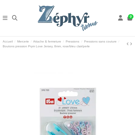
9
Accueil
Mercerie
Attache & fermeture
Pressions
Pressions sans couture
Boutons pression Prym Love Jersey, 8mm, rose/bleu clair/perle