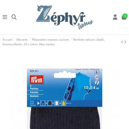
9
Accueil
Mercerie
Réparation express couture
Renforts velours côtelé,
thermocollants, 10 x 14cm, bleu marine