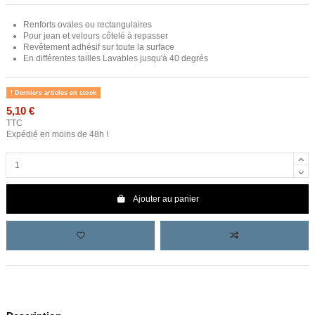
Renforts ovales ou rectangulaires
Pour jean et velours côtelé à repasser
Revêtement adhésif sur toute la surface
En différentes tailles Lavables jusqu'à 40 degrés
Derniers articles en stock
5,10 €
TTC
Expédié en moins de 48h !
Ajouter au panier