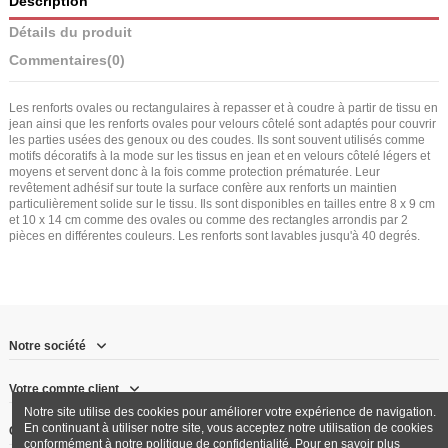
Description
Détails du produit
Commentaires
(0)
Les renforts ovales ou rectangulaires à repasser et à coudre à partir de tissu en
jean ainsi que les renforts ovales pour velours côtelé sont adaptés pour couvrir
les parties usées des genoux ou des coudes. Ils sont souvent utilisés comme
motifs décoratifs à la mode sur les tissus en jean et en velours côtelé légers et
moyens et servent donc à la fois comme protection prématurée. Leur
revêtement adhésif sur toute la surface confère aux renforts un maintien
particulièrement solide sur le tissu. Ils sont disponibles en tailles entre 8 x 9 cm
et 10 x 14 cm comme des ovales ou comme des rectangles arrondis par 2
pièces en différentes couleurs. Les renforts sont lavables jusqu'à 40 degrés.
Notre société
Votre compte client
Notre site utilise des cookies pour améliorer votre expérience de navigation.
En continuant à utiliser notre site, vous acceptez notre utilisation de cookies
Contactez-nous
conformément à notre politique de confidentialité. Pour en savoir plus